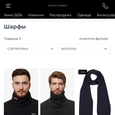
FROSTY FOREST
Зима 25/26
Новинки
Распродажа
Одежда
Аксессуа
Шарфы
Товаров
5
очистить фильтр
СОРТИРОВКА
ФИЛЬТРЫ
-50%