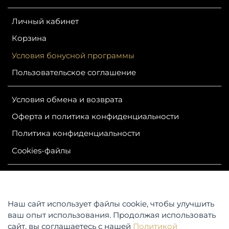
Личный кабинет
Корзина
Условия бонусной программы
Пользовательское соглашение
Условия обмена и возврата
Оферта и политика конфиденциальности
Политика конфиденциальности
Сookies-файлы
ИП Гурутова Людмила Александровна
ОГРН 304381124400050
ИНН 381100245830
Наш сайт использует файлы cookie, чтобы улучшить
Контакты: 664047, Российская Федерация, Иркутская
ваш опыт использования. Продолжая использовать
область,
сайт, вы соглашаетесь с нашей
Политикой