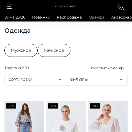
FROSTY FOREST
Зима 25/26
Новинки
Распродажа
Одежда
Аксессуа
Одежда
Мужское
Женское
Товаров
820
очистить фильтр
СОРТИРОВКА
ФИЛЬТРЫ
-20%
-20%
-20%