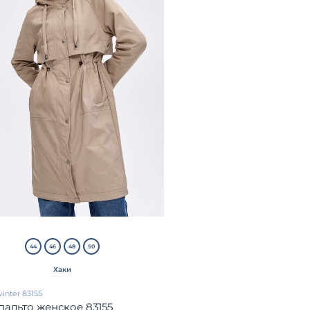
44
46
48
50
Хаки
inter 83155
пальто женское 83155