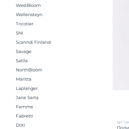
WestBloom
Wellensteyn
Tricotier
SNI
Scanndi Finland
Savage
Satila
NorthBloom
Maritta
Laplanger
Jane Sarta
Femme
Fabretti
арт.
Law
DIXI
Полу