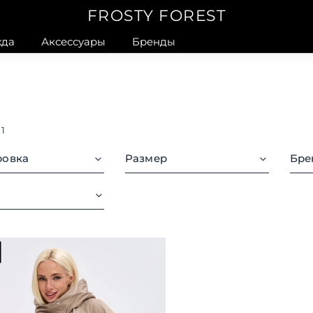
FROSTY FOREST
да
Аксессуары
Бренды
в
1
ровка
Размер
Бре