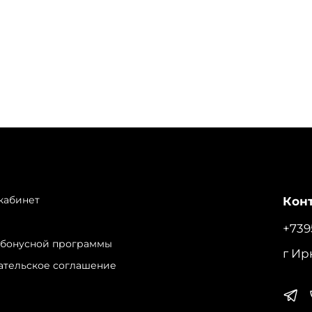
кабинет
Конт
+739
 бонусной программы
г Ир
ательское соглашение