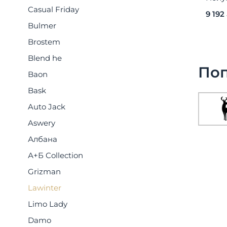
Lawin
Casual Friday
9 192
Bulmer
Brostem
Blend he
По
Baon
Bask
Auto Jack
Aswery
Албана
А+Б Collection
Grizman
Lawinter
Limo Lady
Damo