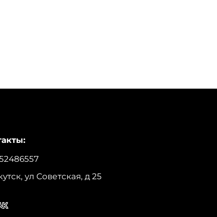
акты:
52486557
кутск, ул Советская, д 25