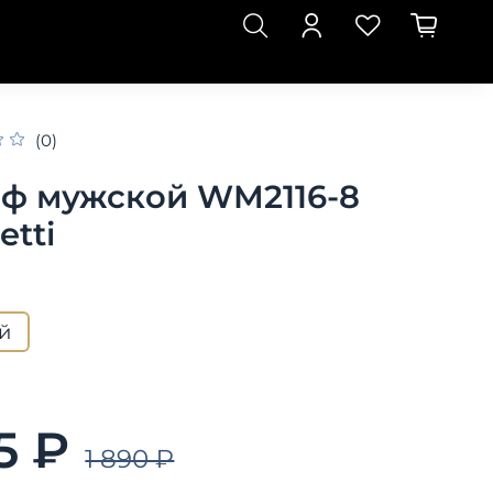
(0)
ф мужской WM2116-8
etti
й
5 ₽
1 890 ₽