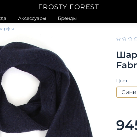
FROSTY FOREST
да
Аксессуары
Бренды
шарфы
Шар
Fabr
Цвет
Сини
94