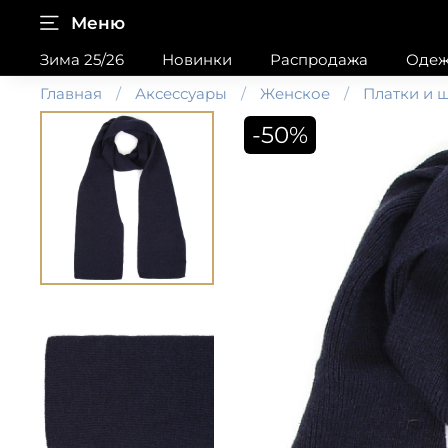
Меню
Зима 25/26
Новинки
Распродажа
Одеж
Главная
Аксессуары
Женское
Платки и 
-50%