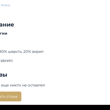
 ткань
ание
огии
80% шерсть, 20% акрил
abretti
вы
 еще никто не оставлял
ать отзыв