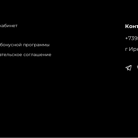
кабинет
Конт
+739
 бонусной программы
г Ир
ательское соглашение