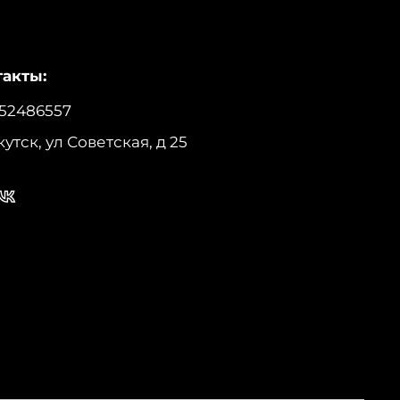
акты:
52486557
кутск, ул Советская, д 25