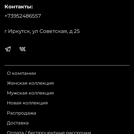
Контакты:
Страна производства:
Россия
+73952486557
Бренд:
WestBloom
г Иркутск, ул Советская, д 25
О компании
Женская коллекция
Мужская коллекция
Новая коллекция
Распродажа
Доставка
Оплата / беспроцентные рассрочки