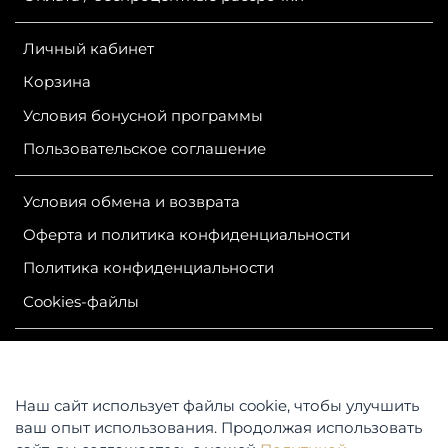
Личный кабинет
Корзина
Условия бонусной программы
Пользовательское соглашение
Условия обмена и возврата
Оферта и политика конфиденциальности
Политика конфиденциальности
Сookies-файлы
ИП Гурутова Людмила Александровна
ОГРН 304381124400050
ИНН 381100245830
Наш сайт использует файлы cookie, чтобы улучшить
Контакты: 664047, Российская Федерация, Иркутская
ваш опыт использования. Продолжая использовать
область,