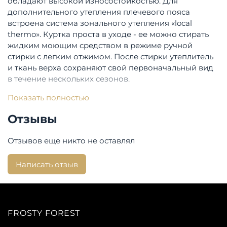
обладают высокой износостойкостью. Для
дополнительного утепления плечевого пояса
встроена система зонального утепления «local
thermo». Куртка проста в уходе - ее можно стирать
жидким моющим средством в режиме ручной
стирки с легким отжимом. После стирки утеплитель
и ткань верха сохраняют свой первоначальный вид
в течение нескольких сезонов.
Опции:
Показать полностью
Опции капюшона: Не съемный, утепленный
Отзывы
Светоотражающая тесьма
Застежка: молния
Отзывов еще никто не оставлял
Состав:
Написать отзыв
Верхняя ткань: сахара
Утеплитель: Valtherm 200 г/м
Посадка:
FROSTY FOREST
Длина изделия по спинке: 99 см.