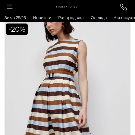
FROSTY FOREST
Зима 25/26
Новинки
Распродажа
Одежда
Аксессуа
-20%