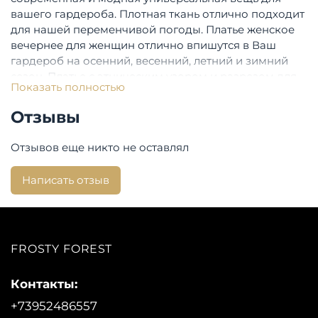
вашего гардероба. Плотная ткань отлично подходит
для нашей переменчивой погоды. Платье женское
вечернее для женщин отлично впишутся в Ваш
гардероб на осенний, весенний, летний и зимний
сезон. Платье с этническим узором и разрезом для
Показать полностью
женщин и девушек очень стильное
Отзывы
Состав:
58%лён 30%хлопок 12%полиэстер
Бренд:
Bulmer
Отзывов еще никто не оставлял
Написать отзыв
FROSTY FOREST
Контакты:
+73952486557