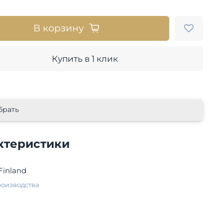
В корзину
Купить в 1 клик
брать
ктеристики
Finland
роизводства
й