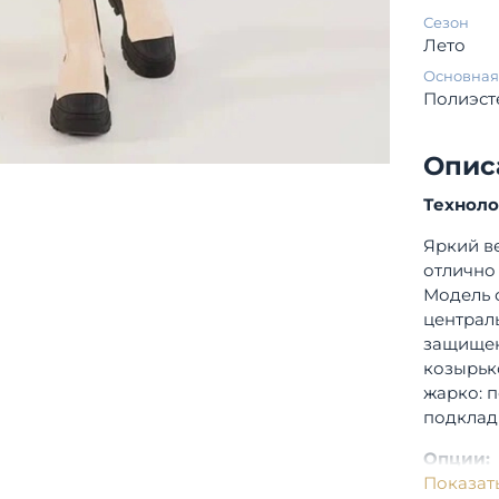
Сезон
Лето
Основная
Полиэст
Опис
Технол
Яркий в
отлично 
Модель 
централ
защищен
козырьк
жарко: 
подклад
Опции:
Показат