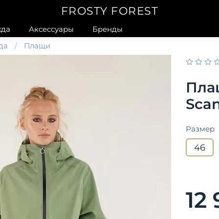
FROSTY FOREST
да
Аксессуары
Бренды
да
Плащи
Пла
Scan
Размер
46
12