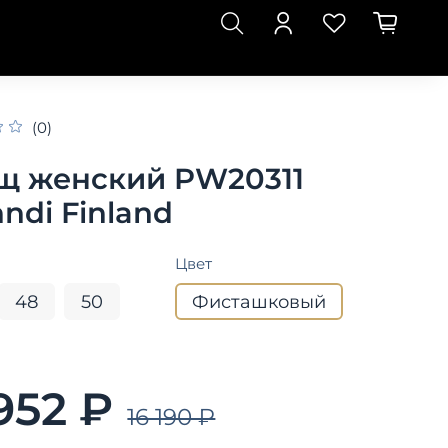
(0)
щ женский PW20311
ndi Finland
Цвет
48
50
Фисташковый
 952 ₽
16 190 ₽