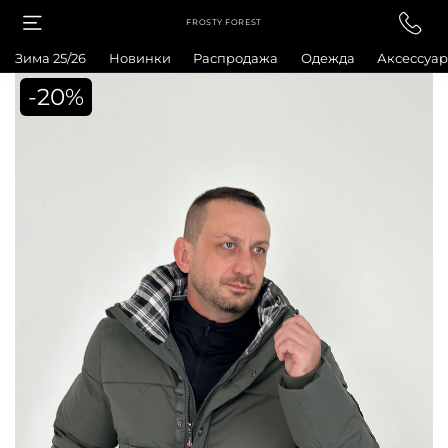
FROSTY FOREST
Зима 25/26
Новинки
Распродажа
Одежда
Аксессуа
-20%