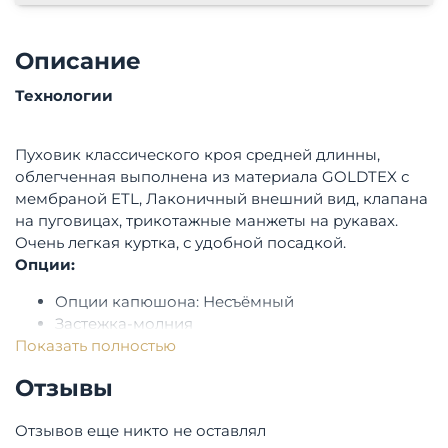
Описание
Технологии
Пуховик классического кроя средней длинны,
облегченная выполнена из материала GOLDTEX с
мембраной ETL, Лаконичный внешний вид, клапана
на пуговицах, трикотажные манжеты на рукавах.
Очень легкая куртка, с удобной посадкой.
Опции:
Опции капюшона: Несъёмный
Застежка-молния
Показать полностью
Состав:
Отзывы
Верхняя ткань: SOFTTEX, 100% нейлон
Утеплитель: DUPONT FAKE DOWN/RECYCLED
Отзывов еще никто не оставлял
PADDING, 450 гр.