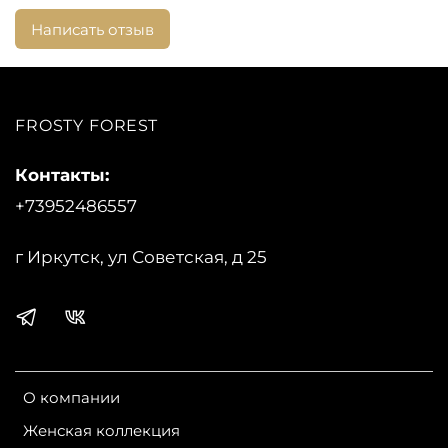
Подклад: 100% полиэстер
Написать отзыв
Посадка:
Длина изделия по спинке: 69 см
FROSTY FOREST
Бренд:
Scanndi Finland
Контакты:
+73952486557
г Иркутск, ул Советская, д 25
О компании
Женская коллекция