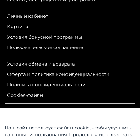
Личный кабинет
Корзина
Условия бонусной программы
Пользовательское соглашение
Условия обмена и возврата
Оферта и политика конфиденциальности
Политика конфиденциальности
Сookies-файлы
ИП Гурутова Людмила Александровна
ОГРН 304381124400050
ИНН 381100245830
Наш сайт использует файлы cookie, чтобы улучшить
Контакты: 664047, Российская Федерация, Иркутская
ваш опыт использования. Продолжая использовать
область,