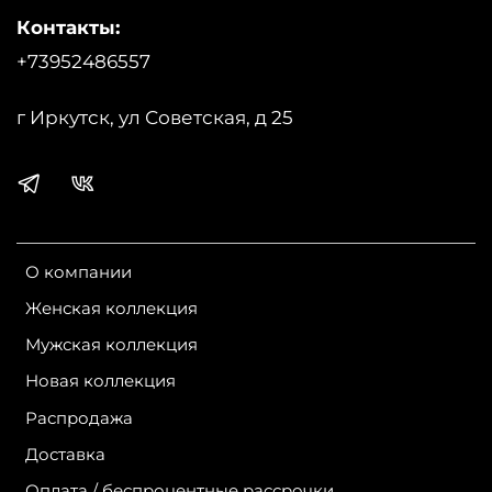
Бренд:
Scanndi Finland
Контакты:
+73952486557
г Иркутск, ул Советская, д 25
О компании
Женская коллекция
Мужская коллекция
Новая коллекция
Распродажа
Доставка
Оплата / беспроцентные рассрочки