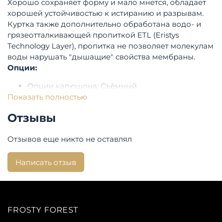
Хорошо сохраняет форму и мало мнется, обладает
хорошей устойчивостью к истиранию и разрывам.
Куртка также дополнительно обработана водо- и
грязеотталкивающей пропиткой ETL (Eristys
Technology Layer), пропитка не позволяет молекулам
воды нарушать "дышащие" свойства мембраны.
Опции:
Опции капюшона: Съёмный
Показать полностью
Застежка-молния
Состав:
Отзывы
Верхняя ткань: GOLDTEX (100% нейлон)
Отзывов еще никто не оставлял
Утеплитель: DUPONT SORONA, 320 гр.
Плотность утеплителя - 320
Написать отзыв
Состав подкладки: 65% полиэстер, 35% хлопок
Посадка:
Длина изделия по спинке: 75 см.
FROSTY FOREST
Страна бренда:
Финляндия