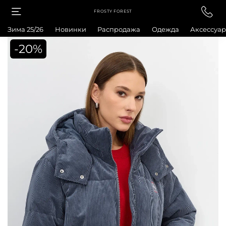
FROSTY FOREST
Зима 25/26
Новинки
Распродажа
Одежда
Аксессуа
-20%