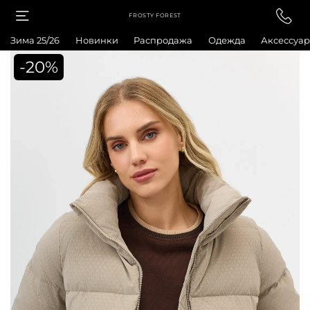
FROSTY FOREST
Зима 25/26
Новинки
Распродажа
Одежда
Аксессуа
-20%