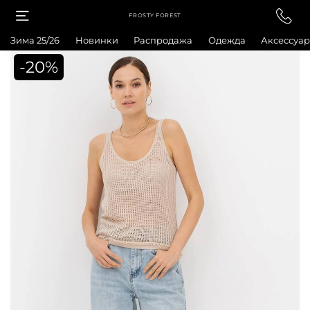
FROSTY FOREST
Зима 25/26
Новинки
Распродажа
Одежда
Аксессуа
-20%