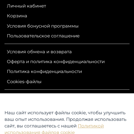
Личный кабинет
Корзина
Условия бонусной программы
Пользовательское соглашение
Условия обмена и возврата
Оферта и политика конфиденциальности
Политика конфиденциальности
Сookies-файлы
ИП Гурутова Людмила Александровна
ОГРН 304381124400050
ИНН 381100245830
Наш сайт использует файлы cookie, чтобы улучшить
Контакты: 664047, Российская Федерация, Иркутская
ваш опыт использования. Продолжая использовать
область,
сайт, вы соглашаетесь с нашей
Политикой
г. Иркутск, ул. Советская, д. 25, магазин «АЛЯСКА»
использования файлов cookie