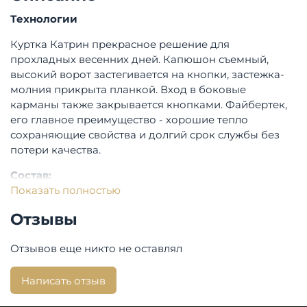
Технологии
Куртка Катрин прекрасное решение для
прохладных весенних дней. Капюшон съемный,
высокий ворот застегивается на кнопки, застежка-
молния прикрыта планкой. Вход в боковые
карманы также закрывается кнопками. Файбертек,
его главное преимущество - хорошие тепло
сохраняющие свойства и долгий срок службы без
потери качества.
Состав:
Показать полностью
Утеплитель: Файбертек
Отзывы
Посадка:
Отзывов еще никто не оставлял
Длина изделия по спинке: 74 см.
Страна производства:
Россия
Написать отзыв
Бренд:
NorthBloom