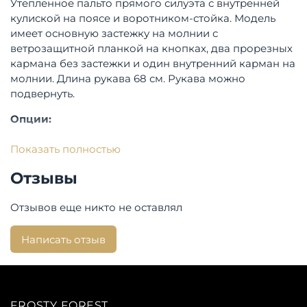
Утепленное пальто прямого силуэта с внутренней
кулиской на поясе и воротником-стойка. Модель
имеет основную застежку на молнии с
ветрозащитной планкой на кнопках, два прорезных
кармана без застежки и один внутренний карман на
молнии. Длина рукава 68 см. Рукава можно
подвернуть.
Опции:
Опции капюшона: съемный
Показать полностью
Карманы :
2 внешних и 1 внутренний
Отзывы
Состав:
Отзывов еще никто не оставлял
Верхняя ткань: полиэстер 100%
Материал подкладки: полиэстер 100%
Написать отзыв
Утеплитель: полиэстер 100%, ISOSOFT 200 гр.
Посадка:
Длина изделия по спинке: 100 см.
FROSTY FOREST