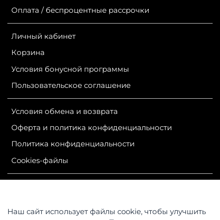
Оплата / беспроцентные рассрочки
Личный кабинет
Корзина
Условия бонусной программы
Пользовательское соглашение
Условия обмена и возврата
Оферта и политика конфиденциальности
Политика конфиденциальности
Сookies-файлы
ИП Гурутова Людмила Александровна
ОГРН 304381124400050
ИНН 381100245830
Наш сайт использует файлы cookie, чтобы улучшить
Контакты: 664047, Российская Федерация, Иркутская