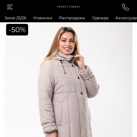
FROSTY FOREST
Зима 25/26
Новинки
Распродажа
Одежда
Аксессуа
-50%