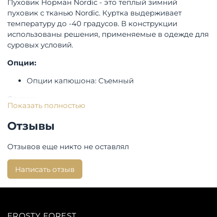
Пуховик Норман Nordic - это теплый зимний
пуховик с тканью Nordic. Куртка выдерживает
температуру до -40 градусов. В конструкции
использованы решения, применяемые в одежде для
суровых условий.
Опции:
Опции капюшона: Съемный
Состав:
Показать полностью
Верхняя ткань: 8% нейлон, 92% полиэстер.
Отзывы
Утеплитель: Полиэстер
Мех опушки: енот
Отзывов еще никто не оставлял
Посадка:
Написать отзыв
Длина изделия по спинке: 90 см.
Страна производства:
Россия
Бренд:
Laplanger
FROSTY FOREST