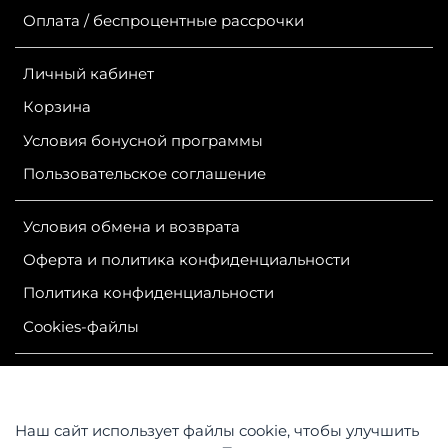
Оплата / беспроцентные рассрочки
Личный кабинет
Корзина
Условия бонусной программы
Пользовательское соглашение
Условия обмена и возврата
Оферта и политика конфиденциальности
Политика конфиденциальности
Сookies-файлы
ИП Гурутова Людмила Александровна
ОГРН 304381124400050
ИНН 381100245830
Наш сайт использует файлы cookie, чтобы улучшить
Контакты: 664047, Российская Федерация, Иркутская