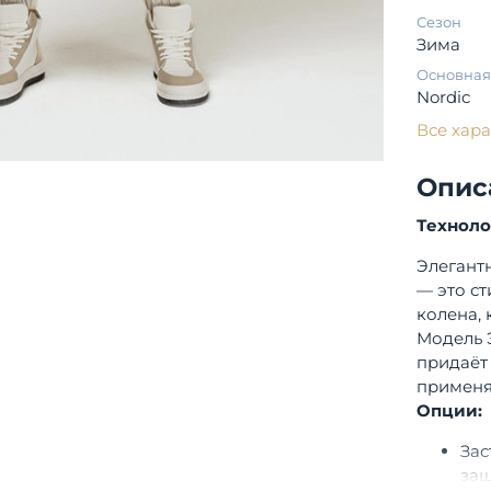
Сезон
Зима
Основная
Nordic
Все хар
Опис
Технол
Элегант
— это с
колена, 
Модель 
придаёт
применя
Опции:
Зас
защ