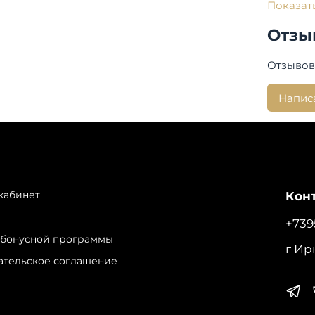
Показат
Состав:
Отзы
Вер
Уте
Отзывов
Мех
Напис
Посадка
Дли
Страна 
Бренд:
кабинет
Конт
+739
 бонусной программы
г Ир
ательское соглашение