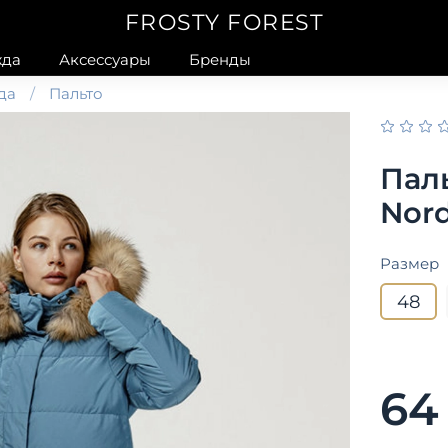
FROSTY FOREST
да
Аксессуары
Бренды
да
Пальто
Пал
Nord
Размер
48
64