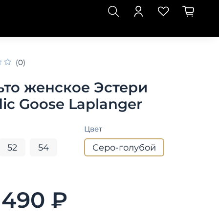
(0)
ьто женское Эстери
ic Goose Laplanger
Цвет
52
54
Серо-голубой
 490 ₽