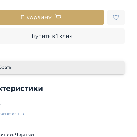
В корзину
Купить в 1 клик
брать
ктеристики
r
роизводства
Серый, Синий, Чёрный