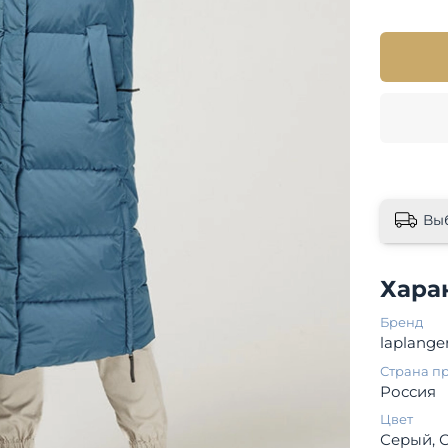
Вы
Хара
Бренд
laplange
Страна п
Россия
Цвет