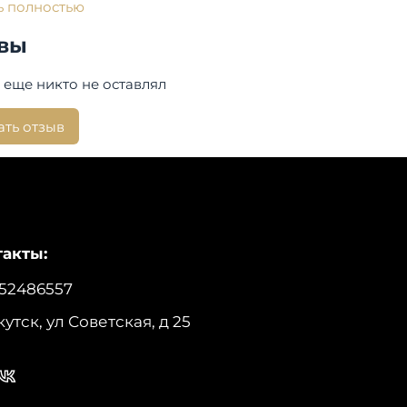
ь полностью
вы
хняя ткань: Nordic
плитель:
Гусиный пух (85-90% пух, 10-15% перо)
 еще никто не оставлял
 чернобурки только у цвета черного!
ать отзыв
:
на изделия по спинке: 115 см.
производства:
Россия
Laplanger
акты:
52486557
кутск, ул Советская, д 25