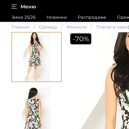
Меню
Зима 25/26
Новинки
Распродажа
Одеж
Главная
Одежда
Женское
Платья и сар
-70%