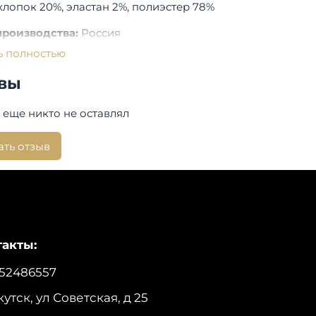
хлопок 20%, эластан 2%, полиэстер 78%
производства:
Россия
a Fleuriss
ь полностью
вы
 еще никто не оставлял
ать отзыв
акты:
52486557
кутск, ул Советская, д 25