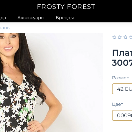
FROSTY FOREST
да
Аксессуары
Бренды
афаны
Пла
3007
Размер
42 E
Цвет
0009