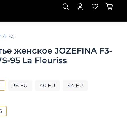
(0)
тье женское JOZEFINA F3-
S-95 La Fleuriss
U
36 EU
40 EU
44 EU
6