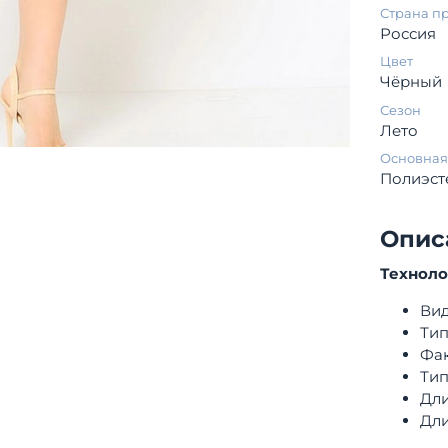
Страна п
Россия
Цвет
Чёрный
Сезон
Лето
Основная
Полиэст
Опис
Технол
Вид
Тип
Фак
Тип
Дли
Дли