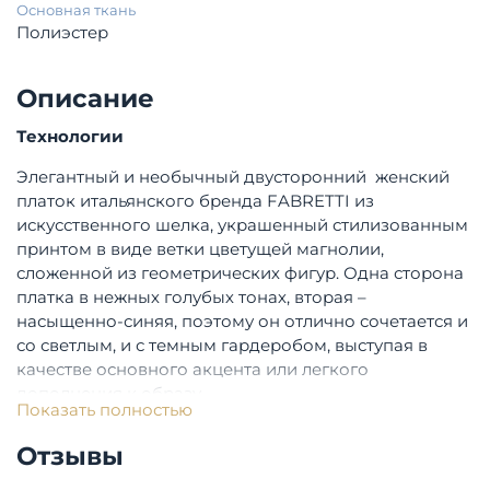
Основная ткань
Полиэстер
Описание
Технологии
Элегантный и необычный двусторонний женский
платок итальянского бренда FABRETTI из
искусственного шелка, украшенный стилизованным
принтом в виде ветки цветущей магнолии,
сложенной из геометрических фигур. Одна сторона
платка в нежных голубых тонах, вторая –
насыщенно-синяя, поэтому он отлично сочетается и
со светлым, и с темным гардеробом, выступая в
качестве основного акцента или легкого
дополнения к образу.
Показать полностью
Легкий искусственный шелк, с его гладкостью и
блеском, отлично сочетается как с натуральными,
Отзывы
так и искусственными материалами, особенно
гладких и матовых фактур.