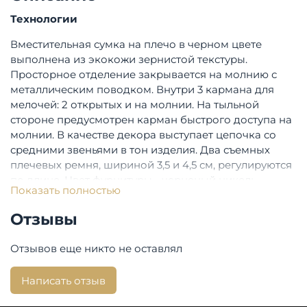
Технологии
Вместительная сумка на плечо в черном цвете
выполнена из экокожи зернистой текстуры.
Просторное отделение закрывается на молнию с
металлическим поводком. Внутри 3 кармана для
мелочей: 2 открытых и на молнии. На тыльной
стороне предусмотрен карман быстрого доступа на
молнии. В качестве декора выступает цепочка со
средними звеньями в тон изделия. Два съемных
плечевых ремня, шириной 3,5 и 4,5 см, регулируются
по длине. Цвет фурнитуры - черненый никель.
Показать полностью
Вес: 500г
Отзывы
Высота с ручками: 19 см
Длина плечевого ремня: 52 см
Отзывов еще никто не оставлял
Количество отделений: 1
Материал подкладки: полиэстер
Написать отзыв
Состав:
100% полиуретан