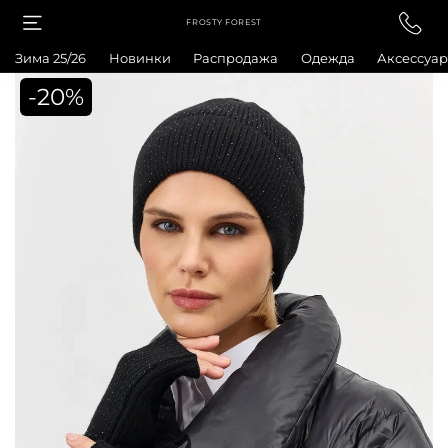
FROSTY FOREST
Зима 25/26
Новинки
Распродажа
Одежда
Аксессуа
-20%