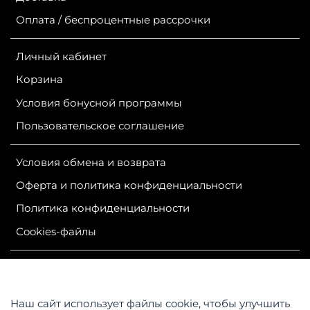
Оплата / беспроцентные рассрочки
Личный кабинет
Корзина
Условия бонусной программы
Пользовательское соглашение
Условия обмена и возврата
Оферта и политика конфиденциальности
Политика конфиденциальности
Сookies-файлы
ИП Гурутова Людмила Александровна
ОГРН 304381124400050
ИНН 381100245830
Наш сайт использует файлы cookie, чтобы улучшить