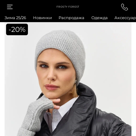
FROSTY FOREST
Зима 25/26
Новинки
Распродажа
Одежда
Аксессуа
-20%