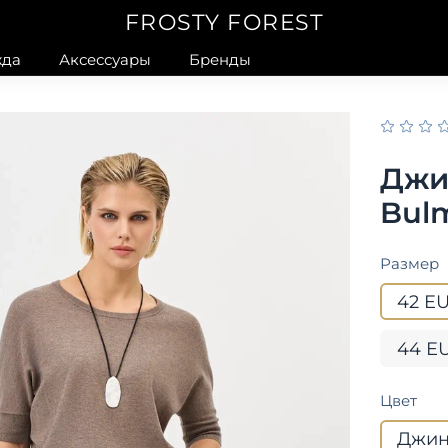
FROSTY FOREST
да
Аксессуары
Бренды
Джи
Bul
Размер
42 E
44 E
Цвет
Джин