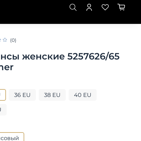
(0)
нсы женские 5257626/65
mer
U
36 EU
38 EU
40 EU
U
совый