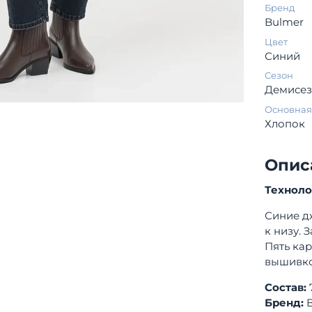
Бренд
Bulmer
Цвет
Синий
Сезон
Демисе
Основная
Хлопок
Опис
Технол
Синие д
к низу. 
Пять ка
вышивко
Состав:
Бренд: