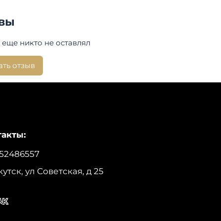
вы
 еще никто не оставлял
ать отзыв
акты:
52486557
кутск, ул Советская, д 25