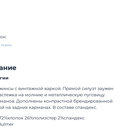
зон
 ткань
ание
огии
жинсы с винтажной варкой. Прямой силуэт заужен
Застежка на молнию и металлическую пуговицу.
рманов. Дополнены контрастной брендированной
й на задних карманах. В составе спандекс.
72%хлопок 26%полиэстер 2%спандекс
Bulmer