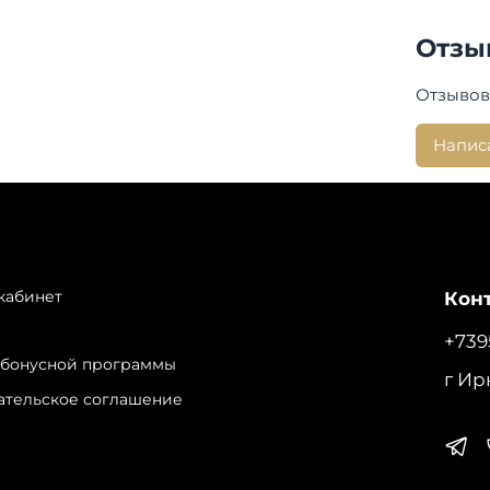
Отзы
Отзывов
Напис
кабинет
Конт
+739
 бонусной программы
г Ир
ательское соглашение