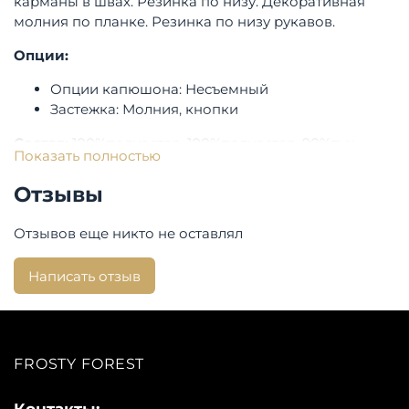
карманы в швах. Резинка по низу. Декоративная
молния по планке. Резинка по низу рукавов.
Опции:
Опции капюшона: Несъемный
Застежка: Молния, кнопки
Состав:
100%полиэстер, 100%полиэстер, 90%пух
Показать полностью
10%перо
Отзывы
Бренд:
Bulmer
Отзывов еще никто не оставлял
Написать отзыв
FROSTY FOREST
Контакты: