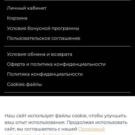
Личный кабинет
Корзина
Условия бонусной программы
Пользовательское соглашение
Условия обмена и возврата
Оферта и политика конфиденциальности
Политика конфиденциальности
Сookies-файлы
ИП Гурутова Людмила Александровна
ОГРН 304381124400050
ИНН 381100245830
Наш сайт использует файлы cookie, чтобы улучшить
Контакты: 664047, Российская Федерация, Иркутская
ваш опыт использования. Продолжая использовать
область,
сайт, вы соглашаетесь с нашей
Политикой
г. Иркутск, ул. Советская, д. 25, магазин «АЛЯСКА»