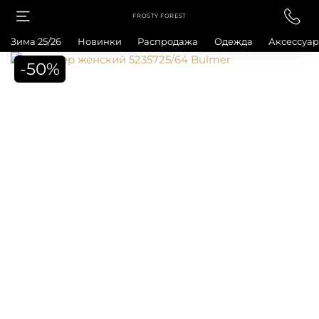
FROSTY FOREST
Зима 25/26
Новинки
Распродажа
Одежда
Аксессуа
-50%