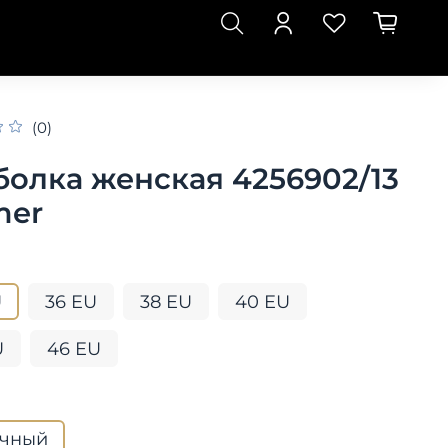
(0)
болка женская 4256902/13
mer
U
36 EU
38 EU
40 EU
U
46 EU
чный