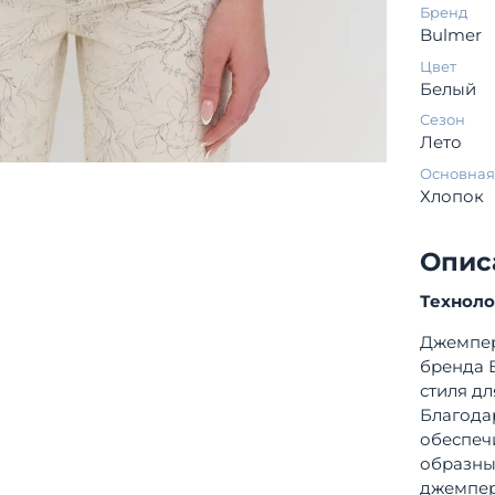
Бренд
Bulmer
Цвет
Белый
Сезон
Лето
Основная
Хлопок
Опис
Технол
Джемпер
бренда 
стиля д
Благода
обеспеч
образны
джемпер