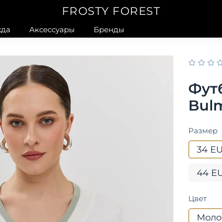
FROSTY FOREST
да
Аксессуары
Бренды
Фут
Bul
Размер
34 E
44 E
Цвет
Моло