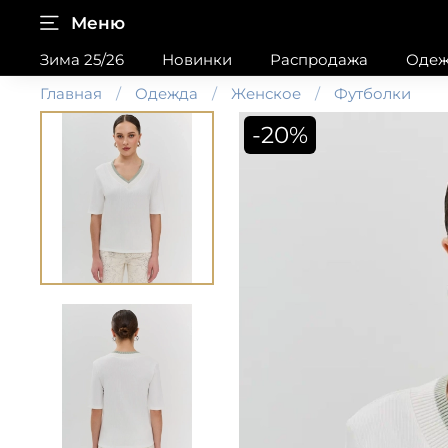
Меню
Зима 25/26
Новинки
Распродажа
Одеж
Главная
Одежда
Женское
Футболки
-20%