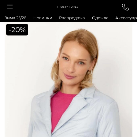
FROSTY FOREST
Зима 25/26
Новинки
Распродажа
Одежда
Аксессуа
-20%