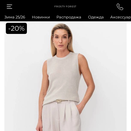
FROSTY FOREST
Зима 25/26
Новинки
Распродажа
Одежда
Аксессуа
-20%