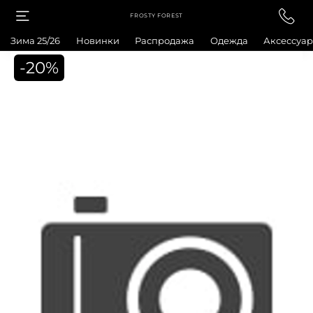
FROSTY FOREST
Зима 25/26
Новинки
Распродажа
Одежда
Аксессуа
-20%