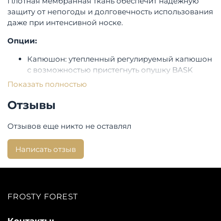
Плотная мембранная ткань обеспечит надежную
защиту от непогоды и долговечность использования
даже при интенсивной носке.
Опции:
Капюшон: у
тепленный регулируемый капюшон
с возможностью пристегнуть опушку BASK
(продается отдельно)
;
Показать полностью
Регулируемые манжеты рукавов с внутренними
манжетами;
Отзывы
Ветрозащитные планки вдоль центральной
молнии на магнитах;
Отзывов еще никто не оставлял
Четыре внешних кармана
Три внутренних кармана позволят сохранить
Написать отзыв
заряд гаджетов на морозе
Съемный световозвращающий брелок
Состав:
FROSTY FOREST
Ткань верха: BASK® Alaska Durable Membrane
Утеплитель: DSD™ пух гусиный (85/15)
Контакты: