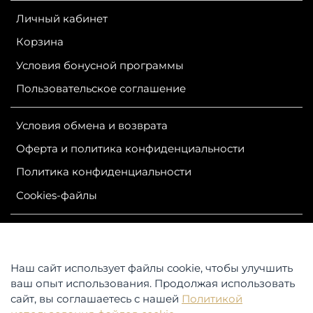
Личный кабинет
Корзина
Условия бонусной программы
Пользовательское соглашение
Условия обмена и возврата
Оферта и политика конфиденциальности
Политика конфиденциальности
Сookies-файлы
ИП Гурутова Людмила Александровна
ОГРН 304381124400050
ИНН 381100245830
Наш сайт использует файлы cookie, чтобы улучшить
Контакты: 664047, Российская Федерация, Иркутская
ваш опыт использования. Продолжая использовать
область,
сайт, вы соглашаетесь с нашей
Политикой
г. Иркутск, ул. Советская, д. 25, магазин «АЛЯСКА»