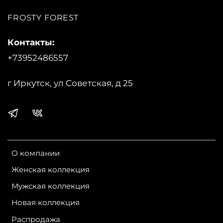
Застежка: молния
FROSTY FOREST
Карманы: 3 внешних, 2 внутренних
Состав:
Контакты:
+73952486557
Верхняя ткань:
Advance® Casual
Утеплитель :
Shelter® Sport, Синтетика
Подкладка: Advance Classic
г Иркутск, ул Советская, д 25
Страна производства:
Россия
Бренд:
Bask
О компании
Женская коллекция
Мужская коллекция
Новая коллекция
Распродажа