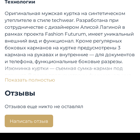
Технологии
Оригинальная мужская куртка на синтетическом
утеплителе в стиле techwear. Разработана при
сотрудничестве с дизайнером Алисой Лагиной в
рамках проекта Fashion Futurum, имеет уникальный
внешний вид и функционал. Кроме регулярных
боковых карманов на куртке предусмотрены 3
кармана на рукавах и внутренние — для документов
и телефона, функциональные боковые разрезы.
Изюминка куртки — съемная сумка-карман под
планшет. В сумке предусмотрены функциональные
Показать полностью
отделения и карманы для телефона, ручек,
документов. Ее можно перестегнуть на пояс,
Отзывы
закрепить фронтально или через плечо, либо
отстегнуть и носить отдельно. Внутри
Отзывов еще никто не оставлял
предусмотрены съемные лямки для ношения на
плечах в снятом виде.
Написать отзыв
Опции:
Опции капюшона: съемный, регулируется