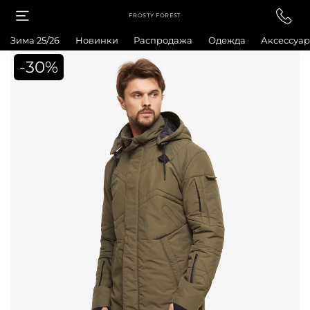
FROSTY FOREST
Зима 25/26
Новинки
Распродажа
Одежда
Аксессуа
-30%