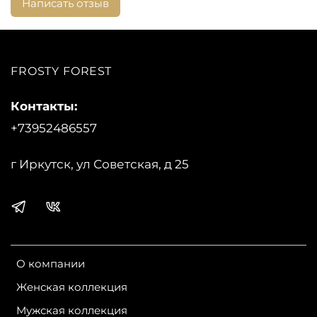
Написать отзыв
Состав:
Верхняя ткань: Advance Casual
Утеплитель : Пух гусиный 284г.
Подкладка: Advance Classic
FROSTY FOREST
Страна производства:
Россия
Контакты:
Бренд:
Bask
+73952486557
г Иркутск, ул Советская, д 25
О компании
Женская коллекция
Мужская коллекция