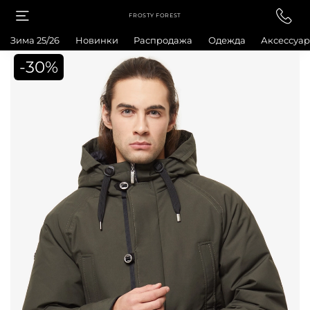
FROSTY FOREST
Зима 25/26
Новинки
Распродажа
Одежда
Аксессуа
-30%