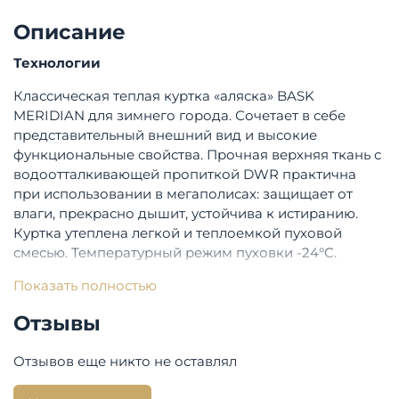
Описание
Технологии
Классическая теплая куртка «аляска» BASK
MERIDIAN для зимнего города. Сочетает в себе
представительный внешний вид и высокие
функциональные свойства. Прочная верхняя ткань с
водоотталкивающей пропиткой DWR практична
при использовании в мегаполисах: защищает от
влаги, прекрасно дышит, устойчива к истиранию.
Куртка утеплена легкой и теплоемкой пуховой
смесью. Температурный режим пуховки -24°C.
Опции:
Показать полностью
Опции капюшона: Несъемный, регулируется
Отзывы
Застежка: молния, пуговицы
Карманы: 4 внешних, 2 внутренних
Отзывов еще никто не оставлял
Регулировка талии: Да