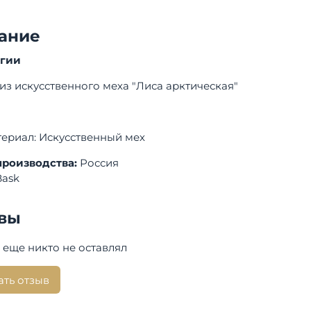
ание
огии
из искусственного меха "Лиса арктическая"
ериал: Искусственный мех
производства:
Россия
Bask
вы
 еще никто не оставлял
ать отзыв