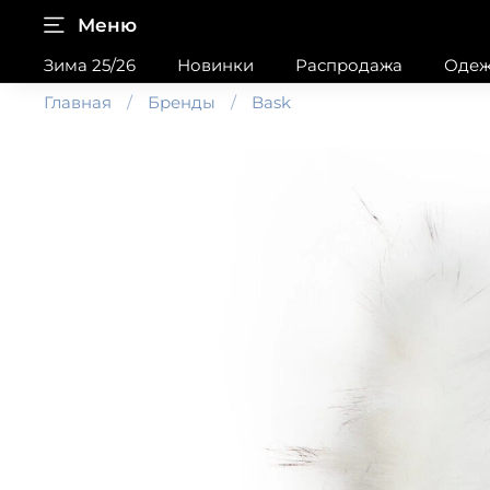
Меню
Зима 25/26
Новинки
Распродажа
Одеж
Главная
Бренды
Bask