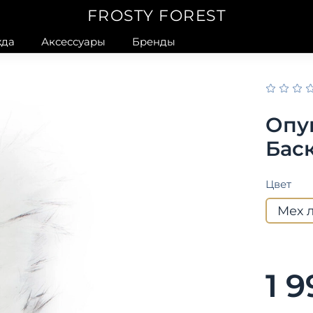
FROSTY FOREST
да
Аксессуары
Бренды
Опу
Бас
Цвет
Мех 
1 