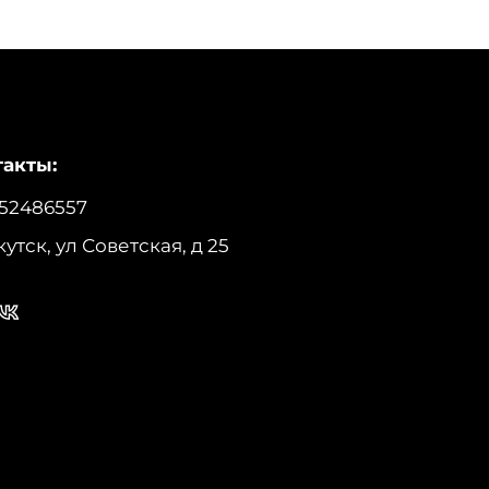
акты:
52486557
кутск, ул Советская, д 25