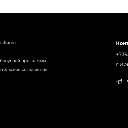
кабинет
Конт
+739
 бонусной программы
г Ир
ательское соглашение