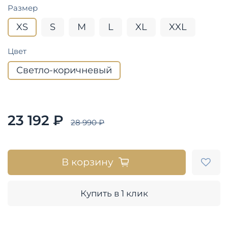
Размер
XS
S
M
L
XL
XXL
Цвет
Светло-коричневый
23 192 ₽
28 990 ₽
В корзину
Купить в 1 клик