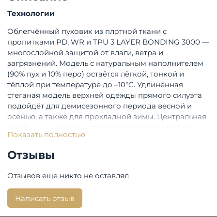
Технологии
Облегчённый пуховик из плотной ткани с
пропитками PD, WR и TPU 3 LAYER BONDING 3000 —
многослойной защитой от влаги, ветра и
загрязнений. Модель с натуральным наполнителем
(90% пух и 10% перо) остаётся лёгкой, тонкой и
тёплой при температуре до –10°C. Удлинённая
стеганая модель верхней одежды прямого силуэта
подойдёт для демисезонного периода весной и
осенью, а также для прохладной зимы. Центральная
застёжка на пластиковую двухзамковую молнию с
Показать полностью
зубьями специальной формы скрыта под
цельнокроеной планкой с видимыми
Отзывы
брендированными кнопками. Карманы
расположены в рельефах и застёгиваются на
Отзывов еще никто не оставлял
молнию. По низу рукавов — внутренняя эластичная
строчка, аналогичная строчка проложена по низу
Написать отзыв
куртки. Капюшон несъёмный, с внутренней
регулировкой по внешнему краю. На левом