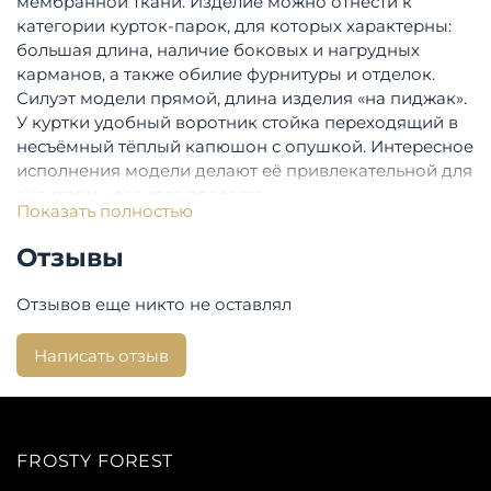
мембранной ткани. Изделие можно отнести к
категории курток-парок, для которых характерны:
большая длина, наличие боковых и нагрудных
карманов, а также обилие фурнитуры и отделок.
Силуэт модели прямой, длина изделия «на пиджак».
У куртки удобный воротник стойка переходящий в
несъёмный тёплый капюшон с опушкой. Интересное
исполнения модели делают её привлекательной для
аудитории разного возраста.
Показать полностью
Опции:
Отзывы
Опции капюшона: Съемный
Отзывов еще никто не оставлял
Состав:
Написать отзыв
Верхняя ткань: 100 % полиэстер, плотная
двухслойная мембранная ткань AJ-TEX
Утеплитель: Valtherm
Страна производства:
Россия
FROSTY FOREST
Бренд:
Auto Jack