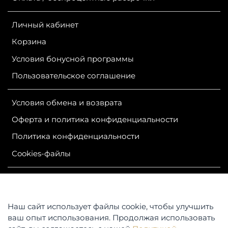
Личный кабинет
Корзина
Условия бонусной программы
Пользовательское соглашение
Условия обмена и возврата
Оферта и политика конфиденциальности
Политика конфиденциальности
Сookies-файлы
ИП Гурутова Людмила Александровна
ОГРН 304381124400050
ИНН 381100245830
Наш сайт использует файлы cookie, чтобы улучшить
Контакты: 664047, Российская Федерация, Иркутская
ваш опыт использования. Продолжая использовать
область,