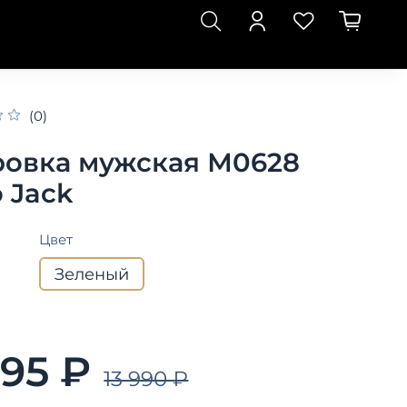
(0)
ровка мужская М0628
 Jack
Цвет
Зеленый
995 ₽
13 990 ₽