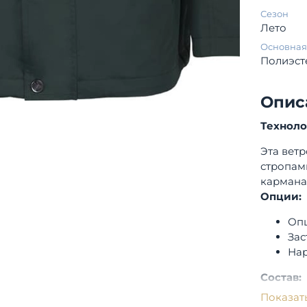
Сезон
Лето
Основная
Полиэст
Опис
Технол
Эта вет
стропами
кармана
Опции:
Оп
Зас
Нар
Состав:
Показат
Вер