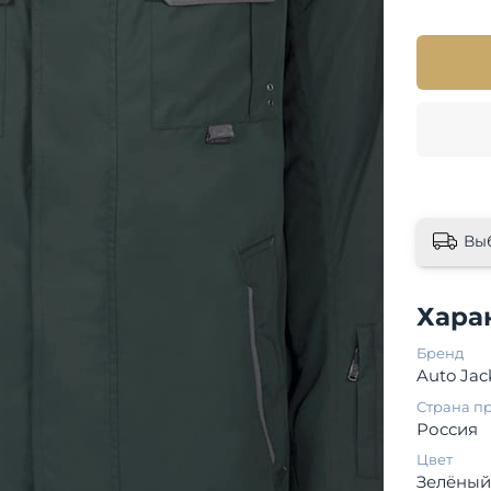
Вы
Хара
Бренд
Auto Jac
Страна п
Россия
Цвет
Зелёны