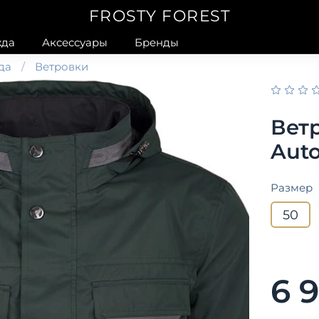
FROSTY FOREST
да
Аксессуары
Бренды
да
Ветровки
Вет
Auto
Размер
50
6 