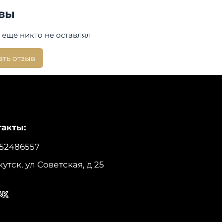
бранная ткань с обработкой DWR
вы
:
 еще никто не оставлял
на изделия по спинке: 78 см.
ать отзыв
производства:
Россия
Auto Jack
акты:
52486557
кутск, ул Советская, д 25