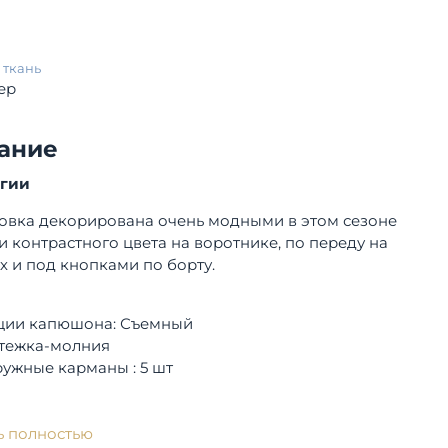
 ткань
ер
ание
огии
ровка декорирована очень модными в этом сезоне
 контрастного цвета на воротнике, по переду на
х и под кнопками по борту.
ции капюшона: Съемный
тежка-молния
ужные карманы : 5 шт
ь полностью
хняя ткань: 100% Полиэстер, двухслойная