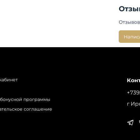
мем
Отзы
Посадка
Отзывов
Дли
Напис
Страна 
Бренд:
кабинет
Конт
+739
 бонусной программы
г Ир
ательское соглашение