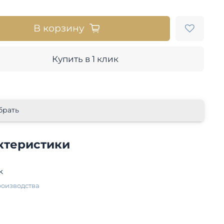
В корзину
Купить в 1 клик
брать
ктеристики
k
роизводства
й