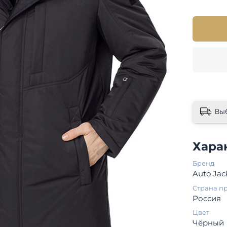
Вы
Хара
Бренд
Auto Jac
Страна п
Россия
Цвет
Чёрный