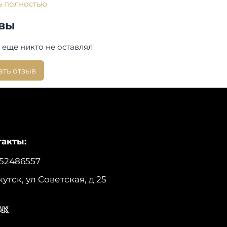
ь полностью
хняя ткань: 100% полиэстер, AJ-TEX, 5000 / 5000
вы
плитель: 330 г/м? (Valtherm 180 г/м? + Graphene
ing 150 г/м?)
 еще никто не оставлял
:
ать отзыв
на изделия по спинке: 90 см.
производства:
Россия
Auto Jack
акты:
52486557
кутск, ул Советская, д 25