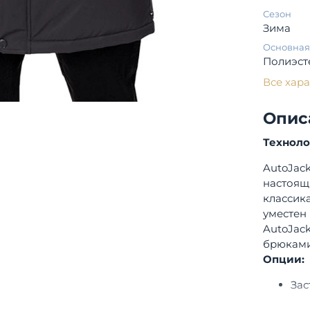
Сезон
Зима
Основная
Полиэст
Все хар
Опис
Технол
AutoJac
настоящ
классик
уместен 
AutoJac
брюками
Опции:
Зас