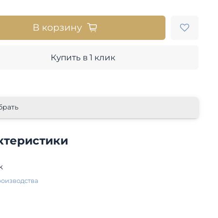
В корзину
Купить в 1 клик
брать
ктеристики
k
роизводства