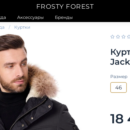
FROSTY FOREST
да
Аксессуары
Бренды
да
Куртки
Курт
Jac
Размер
46
18