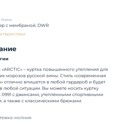
 ткань
ер с мембраной, DWR
актеристики
ание
огии
k «ARCTIC» – куртка повышенного утепления для
их морозов русской зимы. Стиль «современная
а» отлично впишется в любой гардероб и будет
в любой ситуации. Вы можете носить куртку
k 0991 с джинсами, утеплёнными спортивными
, а также с классическими брюками.
тежка-молния